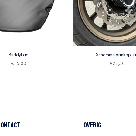
Buddykap
Schommelarmkap Z
€
15,00
€
22,50
Contact
Overig