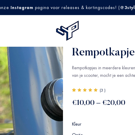
Instagram
@3styl
onze
pagina voor releases & kortingscodes! (
Rempotkapje
Rempotkapjes in meerdere kleuren
van je scooter, mocht je een achte
(
3
)
Waardering
3
5.00
op
€
10,00
–
€
20,00
5
gebaseerd
op
klantbeoordelingen
Kleur